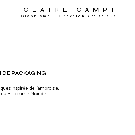
CLAIRE CAMP
I
Graphisme - 
Direction Artistique
GN DE PACKAGING
es inspirée de l’ambroisie, 
recques comme élixir de 